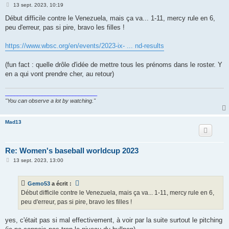
M
13 sept. 2023, 10:19
e
s
Début difficile contre le Venezuela, mais ça va... 1-11, mercy rule en 6,
s
peu d'erreur, pas si pire, bravo les filles !
a
g
e
https://www.wbsc.org/en/events/2023-ix- ... nd-results
(fun fact : quelle drôle d'idée de mettre tous les prénoms dans le roster. Y
en a qui vont prendre cher, au retour)
______________________________
"You can observe a lot by watching."
Mad13
Re: Women's baseball worldcup 2023
M
13 sept. 2023, 13:00
e
s
s
Gemo53
a écrit :
a
g
Début difficile contre le Venezuela, mais ça va... 1-11, mercy rule en 6,
e
peu d'erreur, pas si pire, bravo les filles !
yes, c'était pas si mal effectivement, à voir par la suite surtout le pitching