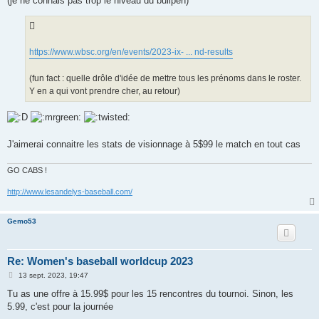
(je ne connais pas trop le niveau du bullpen)
https://www.wbsc.org/en/events/2023-ix- ... nd-results
(fun fact : quelle drôle d'idée de mettre tous les prénoms dans le roster.
Y en a qui vont prendre cher, au retour)
J'aimerai connaitre les stats de visionnage à 5$99 le match en tout cas
GO CABS !
http://www.lesandelys-baseball.com/
Gemo53
Re: Women's baseball worldcup 2023
M
13 sept. 2023, 19:47
e
s
Tu as une offre à 15.99$ pour les 15 rencontres du tournoi. Sinon, les
s
5.99, c'est pour la journée
a
g