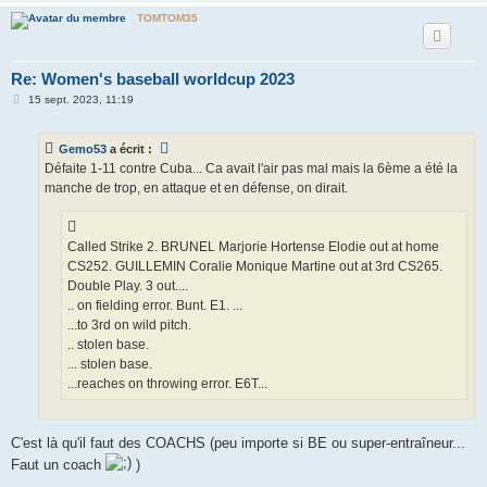
TOMTOM35
Re: Women's baseball worldcup 2023
M
15 sept. 2023, 11:19
e
s
s
Gemo53
a écrit :
a
g
Défaite 1-11 contre Cuba... Ca avait l'air pas mal mais la 6ème a été la
e
manche de trop, en attaque et en défense, on dirait.
Called Strike 2. BRUNEL Marjorie Hortense Elodie out at home
CS252. GUILLEMIN Coralie Monique Martine out at 3rd CS265.
Double Play. 3 out....
.. on fielding error. Bunt. E1. ...
...to 3rd on wild pitch.
.. stolen base.
... stolen base.
...reaches on throwing error. E6T...
C'est là qu'il faut des COACHS (peu importe si BE ou super-entraîneur...
Faut un coach
)