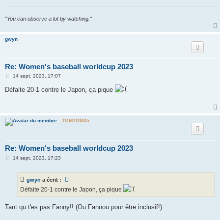
e
______________________________
"You can observe a lot by watching."
gwyn
Re: Women's baseball worldcup 2023
M
14 sept. 2023, 17:07
e
s
Défaite 20-1 contre le Japon, ça pique
s
a
g
e
TOMTOM35
Re: Women's baseball worldcup 2023
M
14 sept. 2023, 17:23
e
s
s
gwyn
a écrit :
a
g
Défaite 20-1 contre le Japon, ça pique
e
Tant qu t'es pas Fanny!! (Ou Fannou pour être inclusif!)