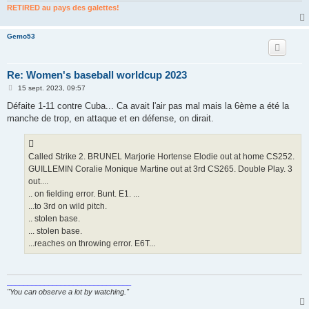
RETIRED au pays des galettes!
Gemo53
Re: Women's baseball worldcup 2023
M
15 sept. 2023, 09:57
e
s
Défaite 1-11 contre Cuba... Ca avait l'air pas mal mais la 6ème a été la
s
manche de trop, en attaque et en défense, on dirait.
a
g
e
Called Strike 2. BRUNEL Marjorie Hortense Elodie out at home CS252.
GUILLEMIN Coralie Monique Martine out at 3rd CS265. Double Play. 3
out....
.. on fielding error. Bunt. E1. ...
...to 3rd on wild pitch.
.. stolen base.
... stolen base.
...reaches on throwing error. E6T...
______________________________
"You can observe a lot by watching."