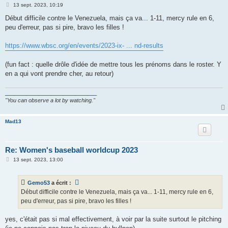
M
13 sept. 2023, 10:19
e
s
Début difficile contre le Venezuela, mais ça va... 1-11, mercy rule en 6,
s
peu d'erreur, pas si pire, bravo les filles !
a
g
e
https://www.wbsc.org/en/events/2023-ix- ... nd-results
(fun fact : quelle drôle d'idée de mettre tous les prénoms dans le roster. Y
en a qui vont prendre cher, au retour)
______________________________
"You can observe a lot by watching."
Mad13
Re: Women's baseball worldcup 2023
M
13 sept. 2023, 13:00
e
s
s
Gemo53
a écrit :
a
g
Début difficile contre le Venezuela, mais ça va... 1-11, mercy rule en 6,
e
peu d'erreur, pas si pire, bravo les filles !
yes, c'était pas si mal effectivement, à voir par la suite surtout le pitching