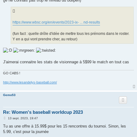
(je ne connais pas trop le niveau du bullpen)
https://www.wbsc.org/en/events/2023-ix- ... nd-results
(fun fact : quelle drôle d'idée de mettre tous les prénoms dans le roster.
Y en a qui vont prendre cher, au retour)
J'aimerai connaitre les stats de visionnage à 5$99 le match en tout cas
GO CABS !
http://www.lesandelys-baseball.com/
Gemo53
Re: Women's baseball worldcup 2023
M
13 sept. 2023, 19:47
e
s
Tu as une offre à 15.99$ pour les 15 rencontres du tournoi. Sinon, les
s
5.99, c'est pour la journée
a
g