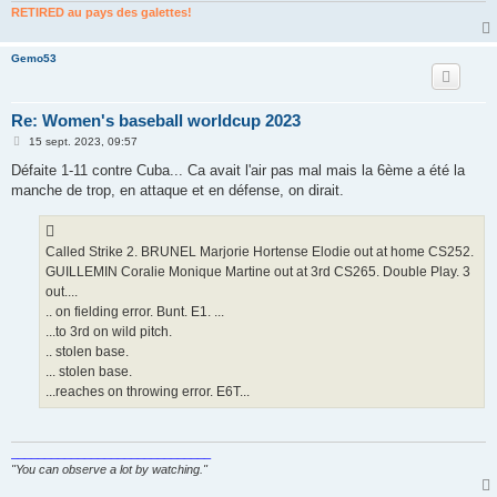
RETIRED au pays des galettes!
Gemo53
Re: Women's baseball worldcup 2023
M
15 sept. 2023, 09:57
e
s
Défaite 1-11 contre Cuba... Ca avait l'air pas mal mais la 6ème a été la
s
manche de trop, en attaque et en défense, on dirait.
a
g
e
Called Strike 2. BRUNEL Marjorie Hortense Elodie out at home CS252.
GUILLEMIN Coralie Monique Martine out at 3rd CS265. Double Play. 3
out....
.. on fielding error. Bunt. E1. ...
...to 3rd on wild pitch.
.. stolen base.
... stolen base.
...reaches on throwing error. E6T...
______________________________
"You can observe a lot by watching."