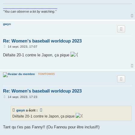
e
______________________________
"You can observe a lot by watching."
gwyn
Re: Women's baseball worldcup 2023
M
14 sept. 2023, 17:07
e
s
Défaite 20-1 contre le Japon, ça pique
s
a
g
e
TOMTOM35
Re: Women's baseball worldcup 2023
M
14 sept. 2023, 17:23
e
s
s
gwyn
a écrit :
a
g
Défaite 20-1 contre le Japon, ça pique
e
Tant qu t'es pas Fanny!! (Ou Fannou pour être inclusif!)