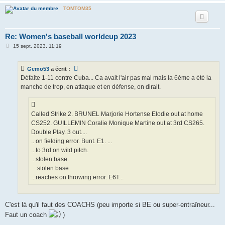
TOMTOM35
Re: Women's baseball worldcup 2023
M
15 sept. 2023, 11:19
e
s
s
Gemo53
a écrit :
a
g
Défaite 1-11 contre Cuba... Ca avait l'air pas mal mais la 6ème a été la
e
manche de trop, en attaque et en défense, on dirait.
Called Strike 2. BRUNEL Marjorie Hortense Elodie out at home
CS252. GUILLEMIN Coralie Monique Martine out at 3rd CS265.
Double Play. 3 out....
.. on fielding error. Bunt. E1. ...
...to 3rd on wild pitch.
.. stolen base.
... stolen base.
...reaches on throwing error. E6T...
C'est là qu'il faut des COACHS (peu importe si BE ou super-entraîneur...
Faut un coach
)