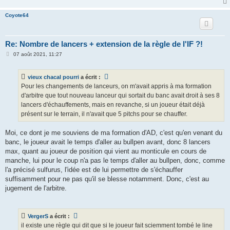
Coyote64
Re: Nombre de lancers + extension de la règle de l'IF ?!
M
07 août 2021, 11:27
e
s
s
vieux chacal pourri
a écrit :
a
g
Pour les changements de lanceurs, on m'avait appris à ma formation
e
d'arbitre que tout nouveau lanceur qui sortait du banc avait droit à ses 8
lancers d'échauffements, mais en revanche, si un joueur était déjà
présent sur le terrain, il n'avait que 5 pitchs pour se chauffer.
Moi, ce dont je me souviens de ma formation d'AD, c'est qu'en venant du
banc, le joueur avait le temps d'aller au bullpen avant, donc 8 lancers
max, quant au joueur de position qui vient au monticule en cours de
manche, lui pour le coup n'a pas le temps d'aller au bullpen, donc, comme
l'a précisé sulfurus, l'idée est de lui permettre de s'échauffer
suffisamment pour ne pas qu'il se blesse notamment. Donc, c'est au
jugement de l'arbitre.
VergerS
a écrit :
il existe une règle qui dit que si le joueur fait sciemment tombé le line