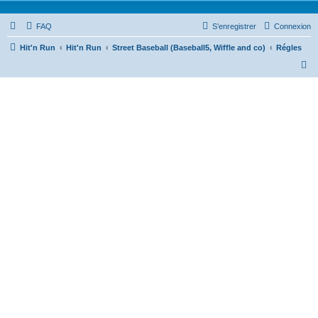
FAQ
S’enregistrer
Connexion
Hit'n Run
Hit'n Run
Street Baseball (Baseball5, Wiffle and co)
Régles
R
e
c
h
e
r
c
h
e
r