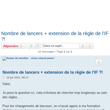
Nombre de lancers + extension de la règle de l'IF
?!
Rechercher
Recherche 
Répondre
10 messages • Page
1
sur
1
vieux chacal pourri
Nombre de lancers + extension de la règle de l'IF ?!
M
12 juil. 2021, 08:17
e
s
Salut,
s
a
g
Je pose la question ici, cela m'évitera de chercher trop longtemps au sein
e
des règles...
Pour les changements de lanceurs, on m'avait appris à ma formation