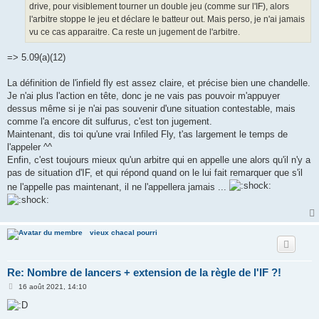
drive, pour visiblement tourner un double jeu (comme sur l'IF), alors
l'arbitre stoppe le jeu et déclare le batteur out. Mais perso, je n'ai jamais
vu ce cas apparaitre. Ca reste un jugement de l'arbitre.
=> 5.09(a)(12)
La définition de l'infield fly est assez claire, et précise bien une chandelle.
Je n'ai plus l'action en tête, donc je ne vais pas pouvoir m'appuyer
dessus même si je n'ai pas souvenir d'une situation contestable, mais
comme l'a encore dit sulfurus, c'est ton jugement.
Maintenant, dis toi qu'une vrai Infiled Fly, t'as largement le temps de
l'appeler ^^
Enfin, c'est toujours mieux qu'un arbitre qui en appelle une alors qu'il n'y a
pas de situation d'IF, et qui répond quand on le lui fait remarquer que s'il
ne l'appelle pas maintenant, il ne l'appellera jamais ...
vieux chacal pourri
Re: Nombre de lancers + extension de la règle de l'IF ?!
M
16 août 2021, 14:10
e
s
s