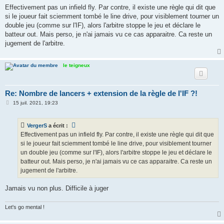
s
Effectivement pas un infield fly. Par contre, il existe une règle qui dit que
s
si le joueur fait sciemment tombé le line drive, pour visiblement tourner un
a
g
double jeu (comme sur l'IF), alors l'arbitre stoppe le jeu et déclare le
e
batteur out. Mais perso, je n'ai jamais vu ce cas apparaitre. Ca reste un
jugement de l'arbitre.
le teigneux
Re: Nombre de lancers + extension de la règle de l'IF ?!
M
15 juil. 2021, 19:23
e
s
s
VergerS
a écrit :
a
g
Effectivement pas un infield fly. Par contre, il existe une règle qui dit que
e
si le joueur fait sciemment tombé le line drive, pour visiblement tourner
un double jeu (comme sur l'IF), alors l'arbitre stoppe le jeu et déclare le
batteur out. Mais perso, je n'ai jamais vu ce cas apparaitre. Ca reste un
jugement de l'arbitre.
Jamais vu non plus. Difficile à juger
Let's go mental !