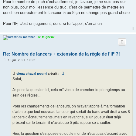
s
Pour le nombre de pitch d'echauffement, je t'avoue, je ne suis pas sur
s
non plus, pour moi l'essence du truc, c'est de permettre de mettre en
a
g
condition correctement le lanceur. 5 ou 8 ça ne change pas grand chose.
e
Pour l'IF, c'est un jugement, donc si tu l'appel, s'en ai un
le teigneux
Re: Nombre de lancers + extension de la règle de l'IF ?!
M
13 juil. 2021, 10:22
e
s
s
vieux chacal pourri
a écrit :
a
g
Salut,
e
Je pose la question ici, cela m'évitera de chercher trop longtemps au
sein des règles...
Pour les changements de lanceurs, on m'avait appris à ma formation
d'arbitre que tout nouveau lanceur qui sortait du banc avait droit à ses 8
lancers d'échauffements, mais en revanche, si un joueur était déjà
présent sur le terrain, il n'avait que 5 pitchs pour se chauffer.
Hier, la question s'est posée et tout le monde n'était pas d'accord avec