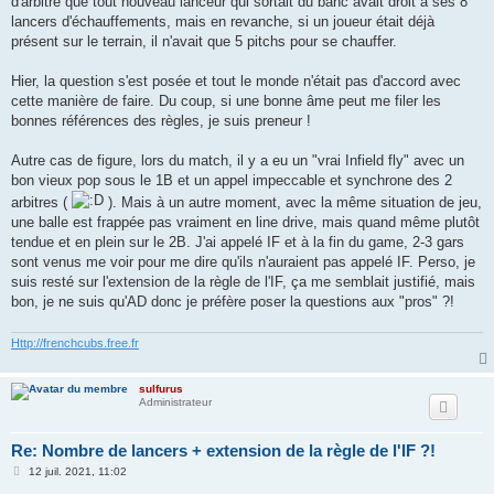
d'arbitre que tout nouveau lanceur qui sortait du banc avait droit à ses 8
lancers d'échauffements, mais en revanche, si un joueur était déjà
présent sur le terrain, il n'avait que 5 pitchs pour se chauffer.
Hier, la question s'est posée et tout le monde n'était pas d'accord avec
cette manière de faire. Du coup, si une bonne âme peut me filer les
bonnes références des règles, je suis preneur !
Autre cas de figure, lors du match, il y a eu un "vrai Infield fly" avec un
bon vieux pop sous le 1B et un appel impeccable et synchrone des 2
arbitres (
). Mais à un autre moment, avec la même situation de jeu,
une balle est frappée pas vraiment en line drive, mais quand même plutôt
tendue et en plein sur le 2B. J'ai appelé IF et à la fin du game, 2-3 gars
sont venus me voir pour me dire qu'ils n'auraient pas appelé IF. Perso, je
suis resté sur l'extension de la règle de l'IF, ça me semblait justifié, mais
bon, je ne suis qu'AD donc je préfère poser la questions aux "pros" ?!
Http://frenchcubs.free.fr
sulfurus
Administrateur
Re: Nombre de lancers + extension de la règle de l'IF ?!
M
12 juil. 2021, 11:02
e