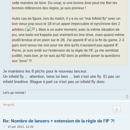
cette manière de faire. Du coup, si une bonne âme peut me filer les
bonnes références des règles, je suis preneur !
Autre cas de figure, lors du match, il y a eu un "vrai Infield fly" avec un
bon vieux pop sous le 1B et un appel impeccable et synchrone des 2
arbitres (
). Mais à un autre moment, avec la même situation de
jeu, une balle est frappée pas vraiment en line drive, mais quand même
plutôt tendue et en plein sur le 2B. J'ai appelé IF et à la fin du game, 2-3
gars sont venus me voir pour me dire qu'ils n'auraient pas appelé IF.
Perso, je suis resté sur l'extension de la règle de l'IF, ça me semblait
justifié, mais bon, je ne suis qu'AD donc je préfère poser la questions
aux "pros" ?!
Je maintiens les 8 pitchs pour le nouveau lanceur.
Un infield fly ... attention, tiens toi bien ... bah c'est une fly. Et pas un
infield linedrive. Blague à part ce n'est pas un infield fly donc.
Let's go mental !
VergerS
Re: Nombre de lancers + extension de la règle de l'IF ?!
M
15 juil. 2021, 12:02
e