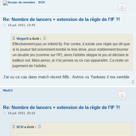
SCH
Re: Nombre de lancers + extension de la règle de l'IF ?!
M
16 juil. 2021, 14:45
e
s
s
VergerS
a écrit :
a
g
Effectivement pas un infield fly. Par contre, il existe une règle qui dit que
e
si le joueur fait sciemment tombé le line drive, pour visiblement tourner
un double jeu (comme sur l'IF), alors l'arbitre stoppe le jeu et déclare le
batteur out. Mais perso, je n'ai jamais vu ce cas apparaitre. Ca reste un
jugement de l'arbitre.
J'ai vu ce cas dans match récent Mlb : Astros vs Yankees il me semble
Mad13
Re: Nombre de lancers + extension de la règle de l'IF ?!
M
16 juil. 2021, 20:23
e
s
s
SCH
a écrit :
a
g
e