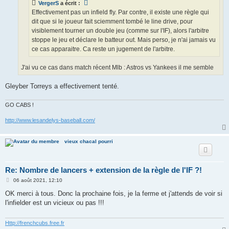
VergerS
a écrit :
Effectivement pas un infield fly. Par contre, il existe une règle qui
dit que si le joueur fait sciemment tombé le line drive, pour
visiblement tourner un double jeu (comme sur l'IF), alors l'arbitre
stoppe le jeu et déclare le batteur out. Mais perso, je n'ai jamais vu
ce cas apparaitre. Ca reste un jugement de l'arbitre.
J'ai vu ce cas dans match récent Mlb : Astros vs Yankees il me semble
Gleyber Torreys a effectivement tenté.
GO CABS !
http://www.lesandelys-baseball.com/
vieux chacal pourri
Re: Nombre de lancers + extension de la règle de l'IF ?!
M
06 août 2021, 12:10
e
s
OK merci à tous. Donc la prochaine fois, je la ferme et j'attends de voir si
s
l'infielder est un vicieux ou pas !!!
a
g
e
Http://frenchcubs.free.fr