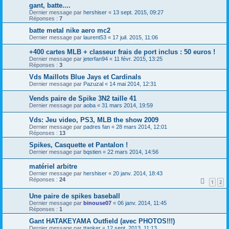
gant, batte....
Dernier message par
hershiser
«
13 sept. 2015, 09:27
Réponses :
7
batte metal nike aero mc2
Dernier message par
laurent53
«
17 juil. 2015, 11:06
+400 cartes MLB + classeur frais de port inclus : 50 euros !
Dernier message par
jeterfan94
«
11 févr. 2015, 13:25
Réponses :
3
Vds Maillots Blue Jays et Cardinals
Dernier message par
Pazuzal
«
14 mai 2014, 12:31
Vends paire de Spike 3N2 taille 41
Dernier message par
aoba
«
31 mars 2014, 19:59
Vds: Jeu video, PS3, MLB the show 2009
Dernier message par
padres fan
«
28 mars 2014, 12:01
Réponses :
13
Spikes, Casquette et Pantalon !
Dernier message par
bqstien
«
22 mars 2014, 14:56
matériel arbitre
Dernier message par
hershiser
«
20 janv. 2014, 18:43
Réponses :
24
1
2
Une paire de spikes baseball
Dernier message par
binouse07
«
06 janv. 2014, 11:45
Réponses :
1
Gant HATAKEYAMA Outfield (avec PHOTOS!!!)
Dernier message par
ttanker
«
12 sept. 2013, 11:13