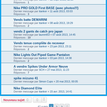
Réponses :
1
Nike PRO GOLD First BASE (avec photos!!!)
Dernier message par
ttanker
«
11 août 2013, 03:03
Réponses :
3
Vends batte DEMARINI
Dernier message par
ttanker
«
08 août 2013, 19:29
Réponses :
2
vends 2 gants de catch pro japan
Dernier message par
laurent53
«
07 août 2013, 14:45
Réponses :
10
Vends tenue complète de receveur
Dernier message par
ttanker
«
23 juin 2013, 23:11
Réponses :
2
Nike Lights Out Piped Game Pantalon
Dernier message par
ttanker
«
03 juin 2013, 14:38
Réponses :
2
A vendre Spikes Under Armor Neuve
Dernier message par
SCH
«
27 mai 2013, 11:23
Réponses :
7
spike mizuno 41
Dernier message par
Simon Cups
«
20 mai 2013, 00:05
Nike Diamond Elite
Dernier message par
ttanker
«
15 avr. 2013, 14:41
Nouveau sujet
1
2
3
Suivante
42 sujets