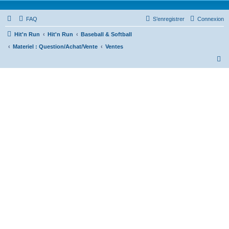
FAQ
S’enregistrer
Connexion
Hit'n Run
Hit'n Run
Baseball & Softball
Materiel : Question/Achat/Vente
Ventes
R
e
c
h
e
r
c
h
e
r