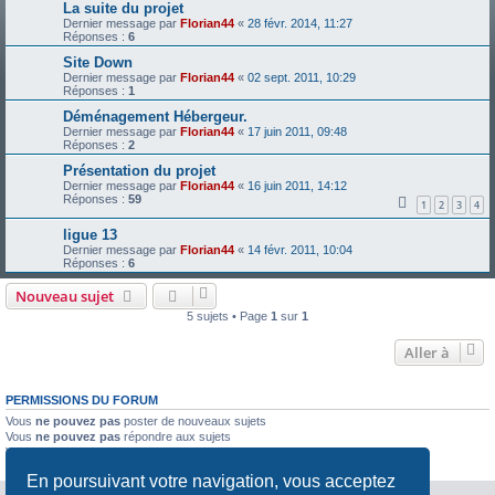
La suite du projet
Dernier message par
Florian44
«
28 févr. 2014, 11:27
Réponses :
6
Site Down
Dernier message par
Florian44
«
02 sept. 2011, 10:29
Réponses :
1
Déménagement Hébergeur.
Dernier message par
Florian44
«
17 juin 2011, 09:48
Réponses :
2
Présentation du projet
Dernier message par
Florian44
«
16 juin 2011, 14:12
Réponses :
59
1
2
3
4
ligue 13
Dernier message par
Florian44
«
14 févr. 2011, 10:04
Réponses :
6
Nouveau sujet
5 sujets • Page
1
sur
1
Aller à
PERMISSIONS DU FORUM
Vous
ne pouvez pas
poster de nouveaux sujets
Vous
ne pouvez pas
répondre aux sujets
Vous
ne pouvez pas
modifier vos messages
Vous
ne pouvez pas
supprimer vos messages
En poursuivant votre navigation, vous acceptez