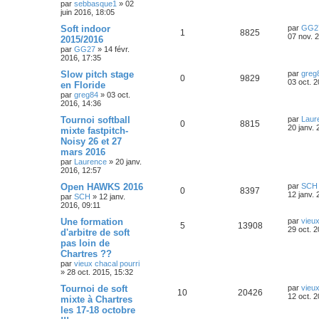
e
par
sebbasque1
»
02
é
u
e
o
s
m
n
juin 2016, 18:05
e
i
p
e
s
s
e
n
D
Soft indoor
par
GG2
R
V
1
8825
s
r
e
07 nov. 
2015/2016
a
o
s
m
s
r
par
GG27
»
14 févr.
g
é
u
e
n
2016, 17:35
e
s
n
i
e
s
p
e
e
D
Slow pitch stage
par
greg
a
R
V
0
9829
s
r
s
e
03 oct. 
en Floride
g
o
s
m
r
e
par
greg84
»
03 oct.
é
u
e
e
n
2016, 14:36
s
n
i
s
p
e
s
e
D
Tournoi softball
par
Laur
a
R
V
0
8815
s
r
e
20 janv. 
mixte fastpitch-
g
o
s
m
r
e
Noisy 26 et 27
é
u
e
e
n
s
mars 2016
n
i
s
p
e
s
e
par
Laurence
»
20 janv.
a
s
r
2016, 12:57
g
o
s
m
e
D
Open HAWKS 2016
par
SCH
e
e
R
V
0
8397
e
12 janv. 
s
par
SCH
»
12 janv.
n
r
s
2016, 09:11
s
é
u
n
a
s
i
D
Une formation
g
par
vieux
R
V
5
13908
p
e
e
e
e
29 oct. 2
d'arbitre de soft
e
r
r
pas loin de
é
u
o
s
m
n
s
Chartres ??
e
i
p
e
s
e
par
vieux chacal pourri
n
s
r
»
28 oct. 2015, 15:32
a
o
s
m
s
D
Tournoi de soft
g
par
vieux
e
R
V
10
20426
e
e
12 oct. 
s
mixte à Chartres
n
e
r
s
les 17-18 octobre
é
u
n
a
s