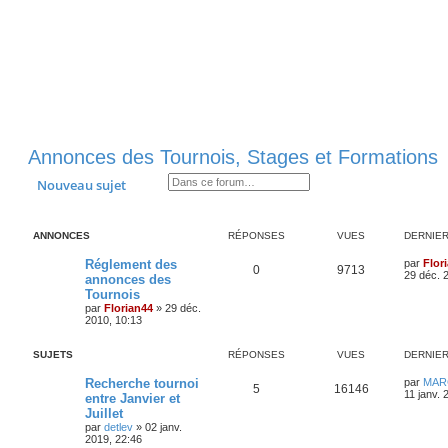
Annonces des Tournois, Stages et Formations
Rechercher
Recherche avancée
Nouveau sujet
ANNONCES
RÉPONSES
VUES
DERNIE
D
Réglement des
par
Flor
R
V
0
9713
e
29 déc. 
annonces des
r
Tournois
é
u
n
par
Florian44
»
29 déc.
i
2010, 10:13
p
e
e
r
o
s
m
SUJETS
RÉPONSES
VUES
DERNIE
e
s
n
D
Recherche tournoi
s
par
MAR
R
V
5
16146
e
a
11 janv. 
entre Janvier et
s
r
g
Juillet
é
u
n
e
e
par
detlev
»
02 janv.
i
2019, 22:46
p
e
e