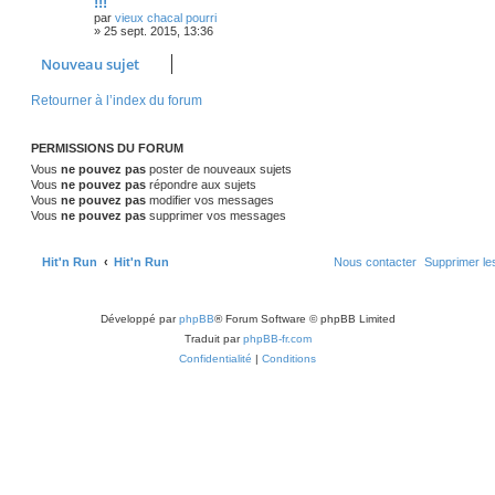
s
!!!
i
g
p
e
e
par
vieux chacal pourri
e
e
r
»
25 sept. 2015, 13:36
o
s
m
s
e
Nouveau sujet
s
n
s
a
Retourner à l’index du forum
s
g
e
e
PERMISSIONS DU FORUM
s
Vous
ne pouvez pas
poster de nouveaux sujets
Vous
ne pouvez pas
répondre aux sujets
Vous
ne pouvez pas
modifier vos messages
Vous
ne pouvez pas
supprimer vos messages
Hit'n Run
Hit'n Run
Nous contacter
Supprimer le
Développé par
phpBB
® Forum Software © phpBB Limited
Traduit par
phpBB-fr.com
Confidentialité
|
Conditions