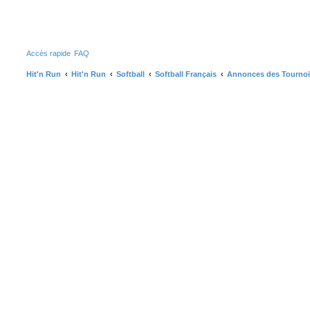
R
Accès rapide
FAQ
Hit'n Run
Hit'n Run
Softball
Softball Français
Annonces des Tournois