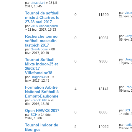
s
p
e
e
par
dmassiani
»
28 juil.
a
s
r
2017, 10:45
g
o
s
m
e
D
Tournoi de softball
par
vieux
e
e
R
V
0
11599
e
21 févr. 
s
mixte à Chartres le
n
r
s
s
27-28 mai 2017
é
u
n
a
s
par
vieux chacal pourri
i
g
»
21 févr. 2017, 18:33
p
e
e
e
e
r
D
Recherche tournoi
par
Gre
o
s
m
R
V
0
10081
e
08 févr. 
s
softball masculin
e
r
s
fastpich 2017
n
é
u
n
s
par
GreyGoose
»
08
i
a
s
févr. 2017, 00:49
p
e
e
g
r
e
D
Tournoi Softball
par
Drag
e
o
s
m
R
V
0
9380
e
19 janv. 
Mixte Indoor-25 et
e
r
s
s
26/02/17
n
é
u
n
s
Villefontaine38
i
a
s
p
e
e
par
Dragons38
»
19
g
r
janv. 2017, 12:43
e
e
o
s
m
D
Formation Arbitre
par
Fran
e
R
V
4
13141
e
09 janv. 
s
s
National Softball à
n
r
s
Ermont-Eaubonne
é
u
n
a
s
par
Franck #10
»
26
i
g
déc. 2016, 16:26
p
e
e
e
e
r
D
Open HAWKS 2017
par
SCH
o
s
m
R
V
0
8688
e
14 déc. 
s
par
SCH
»
14 déc.
e
r
2016, 10:06
s
n
é
u
n
s
i
D
Tournoi indoor de
par
nadi
a
R
V
5
14052
s
p
e
e
e
28 nov. 
Bourges
g
r
r