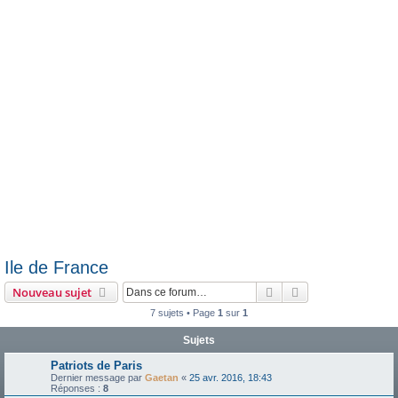
e
r
Ile de France
Rechercher
Recherche avanc
Nouveau sujet
7 sujets • Page
1
sur
1
Sujets
Patriots de Paris
Dernier message par
Gaetan
«
25 avr. 2016, 18:43
Réponses :
8