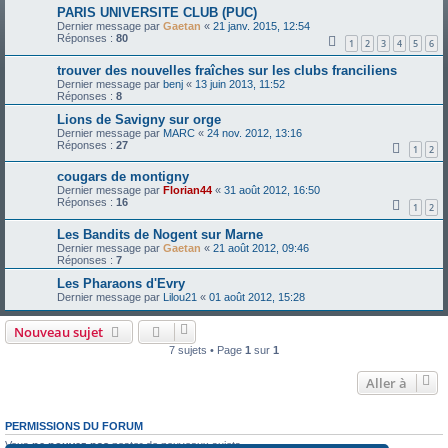
PARIS UNIVERSITE CLUB (PUC)
Dernier message par
Gaetan
«
21 janv. 2015, 12:54
Réponses :
80
1
2
3
4
5
6
trouver des nouvelles fraîches sur les clubs franciliens
Dernier message par
benj
«
13 juin 2013, 11:52
Réponses :
8
Lions de Savigny sur orge
Dernier message par
MARC
«
24 nov. 2012, 13:16
Réponses :
27
1
2
cougars de montigny
Dernier message par
Florian44
«
31 août 2012, 16:50
Réponses :
16
1
2
Les Bandits de Nogent sur Marne
Dernier message par
Gaetan
«
21 août 2012, 09:46
Réponses :
7
Les Pharaons d'Evry
Dernier message par
Lilou21
«
01 août 2012, 15:28
Nouveau sujet
7 sujets • Page
1
sur
1
Aller à
PERMISSIONS DU FORUM
Vous
ne pouvez pas
poster de nouveaux sujets