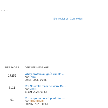
cher
che avancée
S’enregistrer
Connexion
R
e
c
h
e
r
c
MESSAGES
DERNIER MESSAGE
h
D
Whey protein au goût vanille …
M
17255
e
e
par
Louie
V
r
29 juil. 2026, 06:35
e
r
o
n
i
i
D
Re: Nouvelle team de vieux Cu…
M
3111
s
r
e
e
par
Mad13
l
r
V
r
11 oct. 2023, 09:58
e
e
s
m
o
n
d
e
i
i
D
Re: ce qu'un coach peut dire …
M
e
91
s
s
r
a
e
e
par
TOMTOM35
r
s
l
r
V
r
30 janv. 2020, 11:51
n
e
a
e
s
m
o
g
n