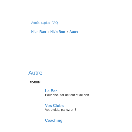
Accès rapide
FAQ
Hit'n Run
Hit'n Run
Autre
Autre
FORUM
Le Bar
Pour discuter de tout et de rien
Vos Clubs
Votre club, parlez en !
Coaching