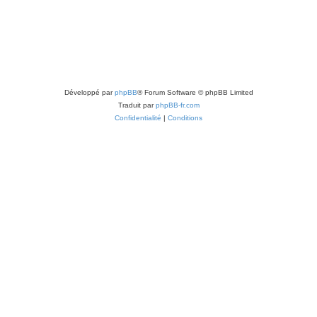
j
t
e
s
t
s
Développé par
phpBB
® Forum Software © phpBB Limited
Traduit par
phpBB-fr.com
Confidentialité
|
Conditions