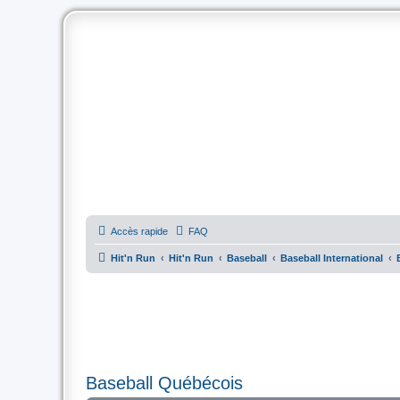
Accès rapide
FAQ
Hit'n Run
Hit'n Run
Baseball
Baseball International
Baseball Québécois