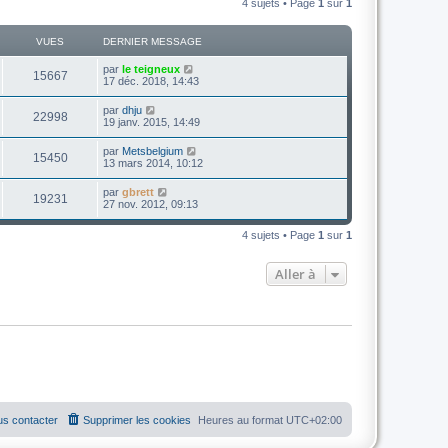
4 sujets • Page
1
sur
1
VUES
DERNIER MESSAGE
D
par
le teigneux
V
15667
e
17 déc. 2018, 14:43
r
u
n
D
par
dhju
V
22998
i
e
19 janv. 2015, 14:49
e
e
r
r
u
n
D
par
Metsbelgium
s
m
V
15450
i
e
13 mars 2014, 10:12
e
e
e
r
s
r
u
n
s
D
par
gbrett
s
m
V
19231
i
a
e
27 nov. 2012, 09:13
e
e
e
g
r
s
r
u
e
n
s
s
m
4 sujets • Page
1
sur
1
i
a
e
e
e
g
s
r
e
s
Aller à
s
m
a
e
g
s
e
s
a
g
e
s contacter
Supprimer les cookies
Heures au format
UTC+02:00