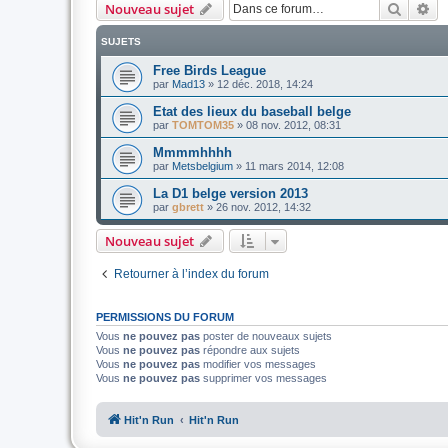
Recher
Re
Nouveau sujet
SUJETS
Free Birds League
par
Mad13
»
12 déc. 2018, 14:24
Etat des lieux du baseball belge
par
TOMTOM35
»
08 nov. 2012, 08:31
Mmmmhhhh
par
Metsbelgium
»
11 mars 2014, 12:08
La D1 belge version 2013
par
gbrett
»
26 nov. 2012, 14:32
Nouveau sujet
Retourner à l’index du forum
PERMISSIONS DU FORUM
Vous
ne pouvez pas
poster de nouveaux sujets
Vous
ne pouvez pas
répondre aux sujets
Vous
ne pouvez pas
modifier vos messages
Vous
ne pouvez pas
supprimer vos messages
Hit'n Run
Hit'n Run