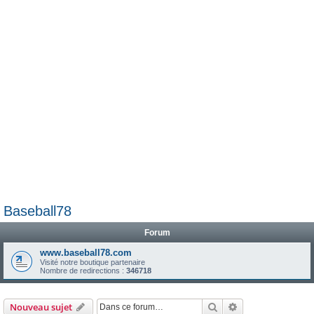
e
r
Baseball78
Forum
www.baseball78.com
Visité notre boutique partenaire
Nombre de redirections :
346718
Rechercher
Recherche avanc
Nouveau sujet