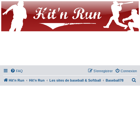
FAQ
S’enregistrer
Connexion
R
Hit'n Run
Hit'n Run
Les sites de baseball & Softball
Baseball78
e
c
h
e
r
c
h