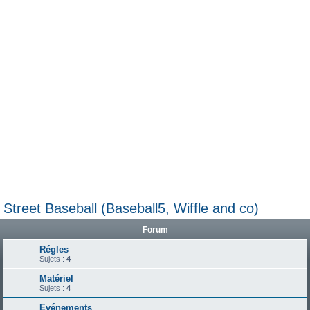
e
r
Street Baseball (Baseball5, Wiffle and co)
Forum
Régles
Sujets :
4
Matériel
Sujets :
4
Evénements