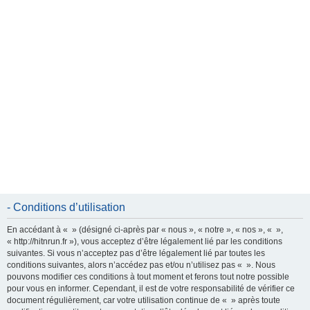
e
r
- Conditions d’utilisation
En accédant à « » (désigné ci-après par « nous », « notre », « nos », « »,
« http://hitnrun.fr »), vous acceptez d’être légalement lié par les conditions
suivantes. Si vous n’acceptez pas d’être légalement lié par toutes les
conditions suivantes, alors n’accédez pas et/ou n’utilisez pas « ». Nous
pouvons modifier ces conditions à tout moment et ferons tout notre possible
pour vous en informer. Cependant, il est de votre responsabilité de vérifier ce
document régulièrement, car votre utilisation continue de « » après toute