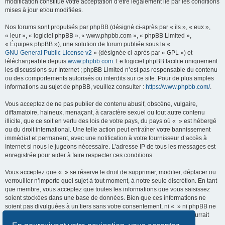
modification constitue votre acceptation d’être légalement lié par les conditions
mises à jour et/ou modifiées.
Nos forums sont propulsés par phpBB (désigné ci-après par « ils », « eux »,
« leur », « logiciel phpBB », « www.phpbb.com », « phpBB Limited »,
« Équipes phpBB »), une solution de forum publiée sous la «
GNU General Public License v2
» (désignée ci-après par « GPL ») et
téléchargeable depuis
www.phpbb.com
. Le logiciel phpBB facilite uniquement
les discussions sur Internet ; phpBB Limited n’est pas responsable du contenu
ou des comportements autorisés ou interdits sur ce site. Pour de plus amples
informations au sujet de phpBB, veuillez consulter :
https://www.phpbb.com/
.
Vous acceptez de ne pas publier de contenu abusif, obscène, vulgaire,
diffamatoire, haineux, menaçant, à caractère sexuel ou tout autre contenu
illicite, que ce soit en vertu des lois de votre pays, du pays où « » est hébergé
ou du droit international. Une telle action peut entraîner votre bannissement
immédiat et permanent, avec une notification à votre fournisseur d’accès à
Internet si nous le jugeons nécessaire. L’adresse IP de tous les messages est
enregistrée pour aider à faire respecter ces conditions.
Vous acceptez que « » se réserve le droit de supprimer, modifier, déplacer ou
verrouiller n’importe quel sujet à tout moment, à notre seule discrétion. En tant
que membre, vous acceptez que toutes les informations que vous saisissez
soient stockées dans une base de données. Bien que ces informations ne
soient pas divulguées à un tiers sans votre consentement, ni « » ni phpBB ne
pourront être tenus responsables de toute tentative de piratage qui pourrait
conduire à la compromission des données.