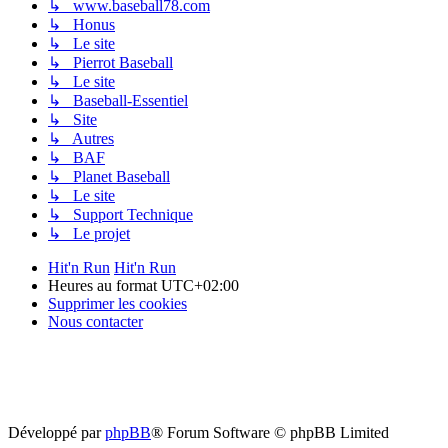
↳ www.baseball78.com
↳ Honus
↳ Le site
↳ Pierrot Baseball
↳ Le site
↳ Baseball-Essentiel
↳ Site
↳ Autres
↳ BAF
↳ Planet Baseball
↳ Le site
↳ Support Technique
↳ Le projet
Hit'n Run
Hit'n Run
Heures au format
UTC+02:00
Supprimer les cookies
Nous contacter
Développé par
phpBB
® Forum Software © phpBB Limited