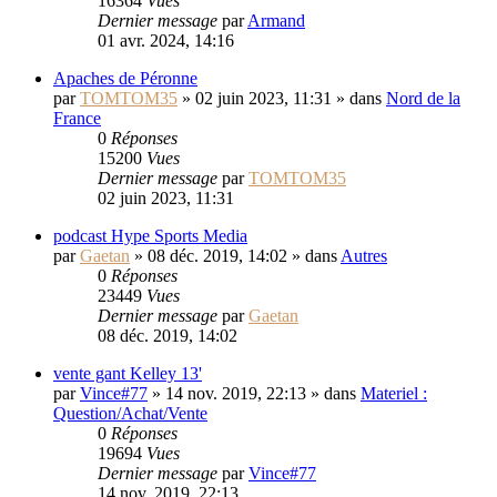
16364
Vues
Dernier message
par
Armand
01 avr. 2024, 14:16
Apaches de Péronne
par
TOMTOM35
»
02 juin 2023, 11:31
» dans
Nord de la
France
0
Réponses
15200
Vues
Dernier message
par
TOMTOM35
02 juin 2023, 11:31
podcast Hype Sports Media
par
Gaetan
»
08 déc. 2019, 14:02
» dans
Autres
0
Réponses
23449
Vues
Dernier message
par
Gaetan
08 déc. 2019, 14:02
vente gant Kelley 13'
par
Vince#77
»
14 nov. 2019, 22:13
» dans
Materiel :
Question/Achat/Vente
0
Réponses
19694
Vues
Dernier message
par
Vince#77
14 nov. 2019, 22:13