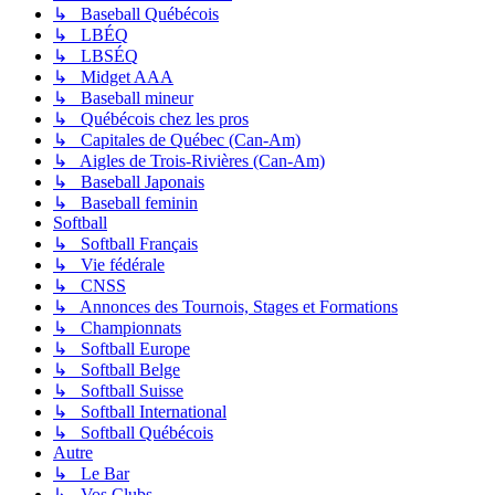
↳ Baseball Québécois
↳ LBÉQ
↳ LBSÉQ
↳ Midget AAA
↳ Baseball mineur
↳ Québécois chez les pros
↳ Capitales de Québec (Can-Am)
↳ Aigles de Trois-Rivières (Can-Am)
↳ Baseball Japonais
↳ Baseball feminin
Softball
↳ Softball Français
↳ Vie fédérale
↳ CNSS
↳ Annonces des Tournois, Stages et Formations
↳ Championnats
↳ Softball Europe
↳ Softball Belge
↳ Softball Suisse
↳ Softball International
↳ Softball Québécois
Autre
↳ Le Bar
↳ Vos Clubs