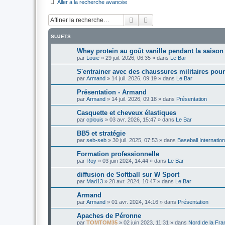
Aller à la recherche avancée
Rechercher
Recherche avancée
SUJETS
Whey protein au goût vanille pendant la saison
par
Louie
»
29 juil. 2026, 06:35
» dans
Le Bar
S'entrainer avec des chaussures militaires pour
par
Armand
»
14 juil. 2026, 09:19
» dans
Le Bar
Présentation - Armand
par
Armand
»
14 juil. 2026, 09:18
» dans
Présentation
Casquette et cheveux élastiques
par
cplouis
»
03 avr. 2026, 15:47
» dans
Le Bar
BB5 et stratégie
par
seb-seb
»
30 juil. 2025, 07:53
» dans
Baseball Internation
Formation professionnelle
par
Roy
»
03 juin 2024, 14:44
» dans
Le Bar
diffusion de Softball sur W Sport
par
Mad13
»
20 avr. 2024, 10:47
» dans
Le Bar
Armand
par
Armand
»
01 avr. 2024, 14:16
» dans
Présentation
Apaches de Péronne
par
TOMTOM35
»
02 juin 2023, 11:31
» dans
Nord de la Fra