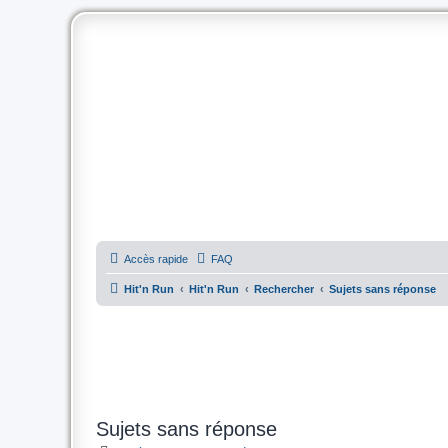
Accès rapide
FAQ
Hit'n Run
Hit'n Run
Rechercher
Sujets sans réponse
Sujets sans réponse