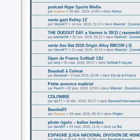
podcast Hype Sports Media
par
Gaetan
»
08 déc. 2019, 14:02
» dans
Autres
vente gant Kelley 13'
par
Vince#77
»
14 nov. 2019, 22:13
» dans
Materiel : Questi
THE DUGOUT DAY a Vannes le 30/11 ( rassemble
par
jeterfan94
»
02 nov. 2019, 06:12
» dans
Materiel : Quest
vente Axe Bat 2018 Origin Alloy BBCOR (-3)
par
Vince#77
»
21 sept. 2019, 22:14
» dans
Materiel : Quest
Open de France Softball 13U
par
benj
»
02 sept. 2019, 09:27
» dans
Softball Français
Baseball à Colmar
par
Baseball
»
17 juin 2019, 02:40
» dans
Est de la France
Petite annonce matériel
par
Paul R
»
02 janv. 2019, 13:50
» dans
Materiel : Question
COLOMBIE
par
tsk77
»
16 déc. 2018, 18:17
» dans
Baseball Internationa
Baseball5
par
Gaetan
»
29 sept. 2018, 09:19
» dans
Régles
photo rigolo -- balles kenkos
par
david57
»
04 sept. 2018, 11:31
» dans
Le Bar
ESPAGNE (LIGA NACIONAL DIVISION DE HON
par
9amer
»
25 juin 2018, 10:29
» dans
Baseball Europe