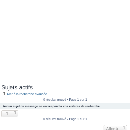
e
r
Sujets actifs
Aller à la recherche avancée
0 résultat trouvé • Page
1
sur
1
Aucun sujet ou message ne correspond à vos critères de recherche.
0 résultat trouvé • Page
1
sur
1
Aller à