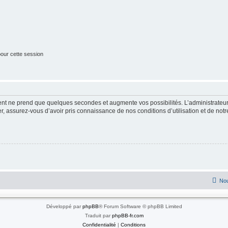
our cette session
ment ne prend que quelques secondes et augmente vos possibilités. L’administrate
 assurez-vous d’avoir pris connaissance de nos conditions d’utilisation et de notre 
Nou
Développé par
phpBB
® Forum Software © phpBB Limited
Traduit par
phpBB-fr.com
Confidentialité
|
Conditions