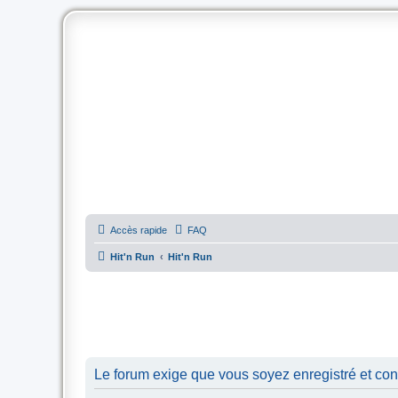
Accès rapide
FAQ
Hit'n Run
Hit'n Run
Le forum exige que vous soyez enregistré et con