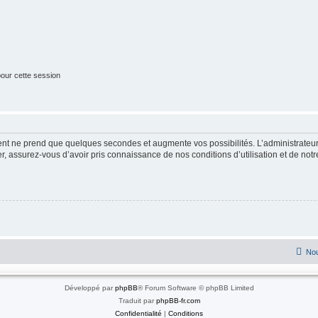
our cette session
ment ne prend que quelques secondes et augmente vos possibilités. L’administrate
 assurez-vous d’avoir pris connaissance de nos conditions d’utilisation et de notre 
Nou
Développé par
phpBB
® Forum Software © phpBB Limited
Traduit par
phpBB-fr.com
Confidentialité
|
Conditions