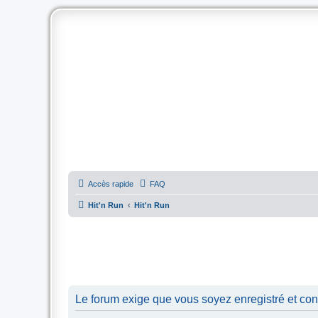
Accès rapide
FAQ
Hit'n Run
Hit'n Run
Le forum exige que vous soyez enregistré et con