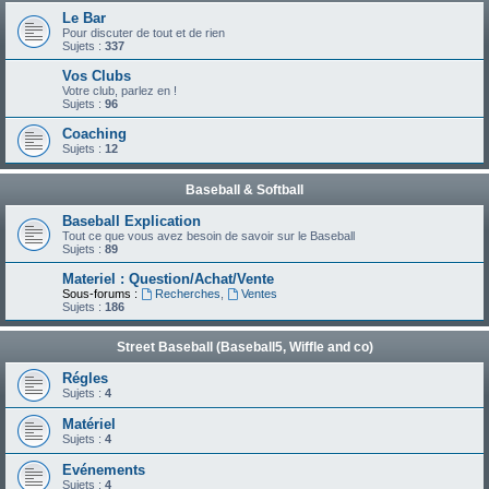
Le Bar
Pour discuter de tout et de rien
Sujets :
337
Vos Clubs
Votre club, parlez en !
Sujets :
96
Coaching
Sujets :
12
Baseball & Softball
Baseball Explication
Tout ce que vous avez besoin de savoir sur le Baseball
Sujets :
89
Materiel : Question/Achat/Vente
Sous-forums :
Recherches
,
Ventes
Sujets :
186
Street Baseball (Baseball5, Wiffle and co)
Régles
Sujets :
4
Matériel
Sujets :
4
Evénements
Sujets :
4