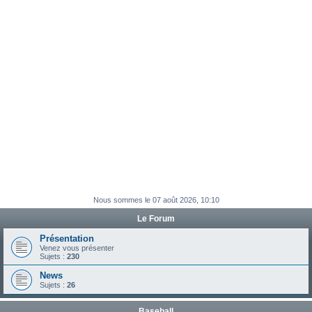
e
r
Nous sommes le 07 août 2026, 10:10
Le Forum
Présentation
Venez vous présenter
Sujets :
230
News
Sujets :
26
Baseball