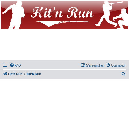
FAQ
S’enregistrer
Connexion
R
Hit'n Run
Hit'n Run
e
c
h
e
r
c
h