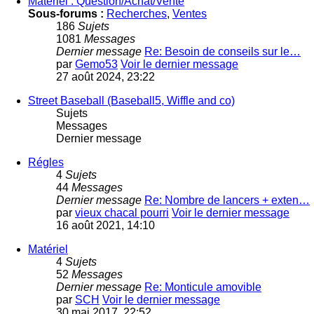
Materiel : Question/Achat/Vente
Sous-forums :
Recherches
,
Ventes
186
Sujets
1081
Messages
Dernier message
Re: Besoin de conseils sur le…
par
Gemo53
Voir le dernier message
27 août 2024, 23:22
Street Baseball (Baseball5, Wiffle and co)
Sujets
Messages
Dernier message
Régles
4
Sujets
44
Messages
Dernier message
Re: Nombre de lancers + exten…
par
vieux chacal pourri
Voir le dernier message
16 août 2021, 14:10
Matériel
4
Sujets
52
Messages
Dernier message
Re: Monticule amovible
par
SCH
Voir le dernier message
30 mai 2017, 22:52