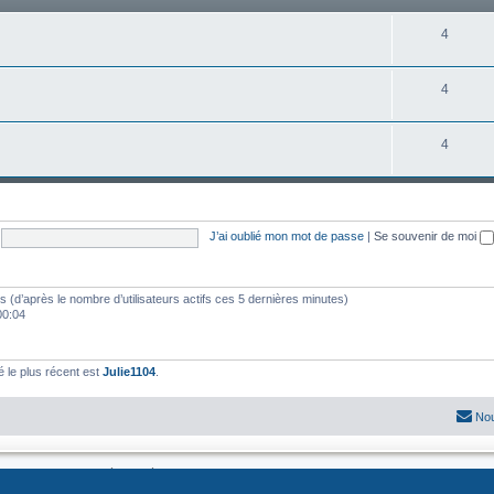
e
s
S
4
t
u
s
S
4
j
u
e
S
4
j
t
u
e
s
j
t
e
s
J’ai oublié mon mot de passe
|
Se souvenir de moi
t
s
ités (d’après le nombre d’utilisateurs actifs ces 5 dernières minutes)
 00:04
le plus récent est
Julie1104
.
Nou
Développé par
phpBB
® Forum Software © phpBB Limited
Traduit par
phpBB-fr.com