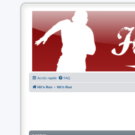
Accès rapide
FAQ
Hit'n Run
Hit'n Run