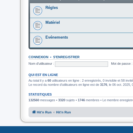
Régles
Matériel
Evénements
CONNEXION
•
S’ENREGISTRER
Nom d’utilisateur :
Mot de passe :
QUI EST EN LIGNE
Au total il y a
60
utilisateurs en ligne : 2 enregistrés, 0 invisible et 58 inv
Le record du nombre d’utilisateurs en ligne est de
3176
, le 06 oct. 2025,
STATISTIQUES
132560
messages •
3320
sujets •
1746
membres • Le membre enregistré 
Hit'n Run
Hit'n Run