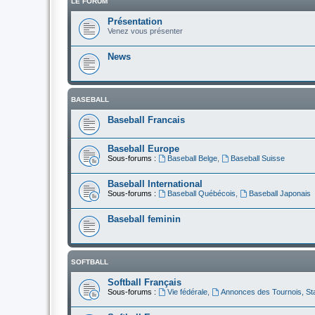
LE FORUM
Présentation
Venez vous présenter
News
BASEBALL
Baseball Francais
Baseball Europe
Sous-forums :
Baseball Belge
,
Baseball Suisse
Baseball International
Sous-forums :
Baseball Québécois
,
Baseball Japonais
Baseball feminin
SOFTBALL
Softball Français
Sous-forums :
Vie fédérale
,
Annonces des Tournois, St