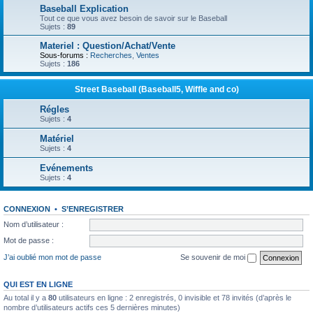
Baseball Explication
Tout ce que vous avez besoin de savoir sur le Baseball
Sujets :
89
Materiel : Question/Achat/Vente
Sous-forums :
Recherches
,
Ventes
Sujets :
186
Street Baseball (Baseball5, Wiffle and co)
Régles
Sujets :
4
Matériel
Sujets :
4
Evénements
Sujets :
4
CONNEXION
•
S’ENREGISTRER
Nom d’utilisateur :
Mot de passe :
J’ai oublié mon mot de passe
Se souvenir de moi
QUI EST EN LIGNE
Au total il y a
80
utilisateurs en ligne : 2 enregistrés, 0 invisible et 78 invités (d’après le
nombre d’utilisateurs actifs ces 5 dernières minutes)