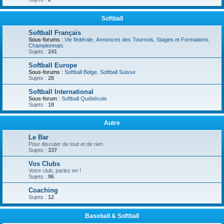
Softball
Softball Français
Sous-forums :
Vie fédérale
,
Annonces des Tournois, Stages et Formations
,
Championnats
Sujets :
241
Softball Europe
Sous-forums :
Softball Belge
,
Softball Suisse
Sujets :
28
Softball International
Sous-forum :
Softball Québécois
Sujets :
18
Autre
Le Bar
Pour discuter de tout et de rien
Sujets :
337
Vos Clubs
Votre club, parlez en !
Sujets :
96
Coaching
Sujets :
12
Baseball & Softball