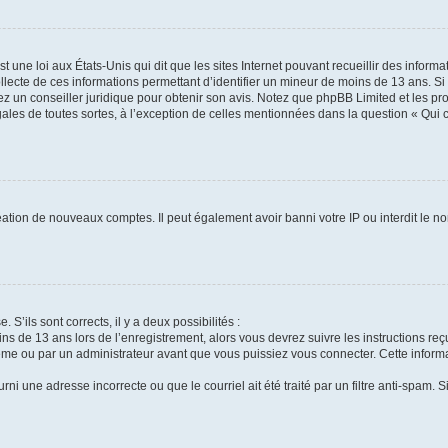
t une loi aux États-Unis qui dit que les sites Internet pouvant recueillir des infor
ollecte de ces informations permettant d’identifier un mineur de moins de 13 ans. S
tez un conseiller juridique pour obtenir son avis. Notez que phpBB Limited et les pr
gales de toutes sortes, à l’exception de celles mentionnées dans la question « Qui
réation de nouveaux comptes. Il peut également avoir banni votre IP ou interdit le no
 S’ils sont corrects, il y a deux possibilités :
ins de 13 ans lors de l’enregistrement, alors vous devrez suivre les instructions r
me ou par un administrateur avant que vous puissiez vous connecter. Cette informat
rni une adresse incorrecte ou que le courriel ait été traité par un filtre anti-spam. S