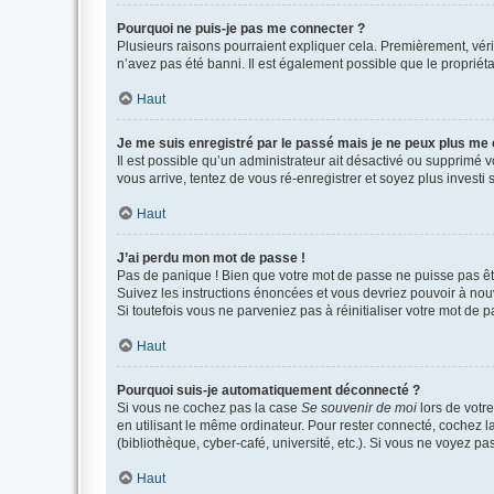
Pourquoi ne puis-je pas me connecter ?
Plusieurs raisons pourraient expliquer cela. Premièrement, vérif
n’avez pas été banni. Il est également possible que le propriétair
Haut
Je me suis enregistré par le passé mais je ne peux plus me
Il est possible qu’un administrateur ait désactivé ou supprimé 
vous arrive, tentez de vous ré-enregistrer et soyez plus investi s
Haut
J’ai perdu mon mot de passe !
Pas de panique ! Bien que votre mot de passe ne puisse pas être
Suivez les instructions énoncées et vous devriez pouvoir à no
Si toutefois vous ne parveniez pas à réinitialiser votre mot de 
Haut
Pourquoi suis-je automatiquement déconnecté ?
Si vous ne cochez pas la case
Se souvenir de moi
lors de votr
en utilisant le même ordinateur. Pour rester connecté, cochez 
(bibliothèque, cyber-café, université, etc.). Si vous ne voyez pa
Haut