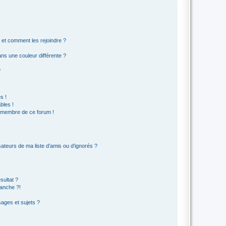
s et comment les rejoindre ?
s une couleur différente ?
?
s !
bles !
n membre de ce forum !
ateurs de ma liste d’amis ou d’ignorés ?
sultat ?
anche ?!
ages et sujets ?