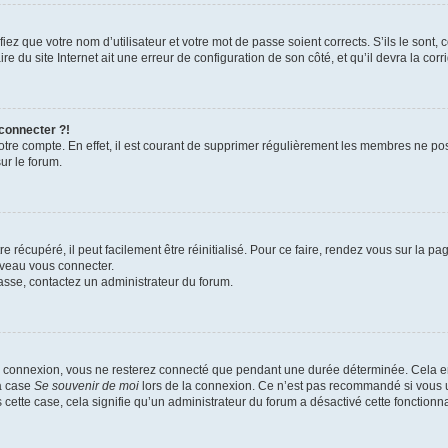
iez que votre nom d’utilisateur et votre mot de passe soient corrects. S’ils le sont,
e du site Internet ait une erreur de configuration de son côté, et qu’il devra la corri
 connecter ?!
votre compte. En effet, il est courant de supprimer régulièrement les membres ne pos
ur le forum.
 récupéré, il peut facilement être réinitialisé. Pour ce faire, rendez vous sur la p
uveau vous connecter.
passe, contactez un administrateur du forum.
e connexion, vous ne resterez connecté que pendant une durée déterminée. Cela em
la case
Se souvenir de moi
lors de la connexion. Ce n’est pas recommandé si vous u
s cette case, cela signifie qu’un administrateur du forum a désactivé cette fonctionna