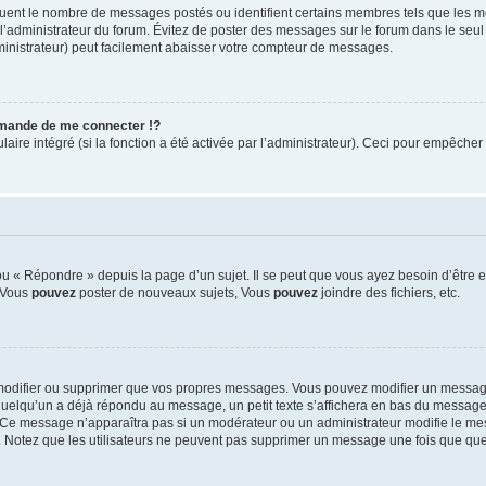
iquent le nombre de messages postés ou identifient certains membres tels que les 
ar l’administrateur du forum. Évitez de poster des messages sur le forum dans le seu
ministrateur) peut facilement abaisser votre compteur de messages.
mande de me connecter !?
re intégré (si la fonction a été activée par l’administrateur). Ceci pour empêcher l’u
 « Répondre » depuis la page d’un sujet. Il se peut que vous ayez besoin d’être e
: Vous
pouvez
poster de nouveaux sujets, Vous
pouvez
joindre des fichiers, etc.
modifier ou supprimer que vos propres messages. Vous pouvez modifier un message
lqu’un a déjà répondu au message, un petit texte s’affichera en bas du message ind
n. Ce message n’apparaîtra pas si un modérateur ou un administrateur modifie le mes
ive. Notez que les utilisateurs ne peuvent pas supprimer un message une fois que qu