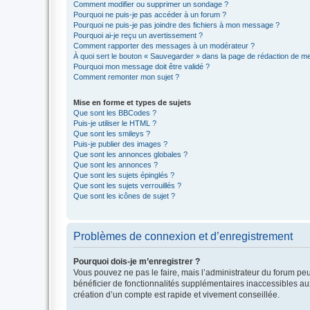
Comment modifier ou supprimer un sondage ?
Pourquoi ne puis-je pas accéder à un forum ?
Pourquoi ne puis-je pas joindre des fichiers à mon message ?
Pourquoi ai-je reçu un avertissement ?
Comment rapporter des messages à un modérateur ?
À quoi sert le bouton « Sauvegarder » dans la page de rédaction de 
Pourquoi mon message doit être validé ?
Comment remonter mon sujet ?
Mise en forme et types de sujets
Que sont les BBCodes ?
Puis-je utiliser le HTML ?
Que sont les smileys ?
Puis-je publier des images ?
Que sont les annonces globales ?
Que sont les annonces ?
Que sont les sujets épinglés ?
Que sont les sujets verrouillés ?
Que sont les icônes de sujet ?
Problèmes de connexion et d’enregistrement
Pourquoi dois-je m’enregistrer ?
Vous pouvez ne pas le faire, mais l’administrateur du forum peu
bénéficier de fonctionnalités supplémentaires inaccessibles au
création d’un compte est rapide et vivement conseillée.