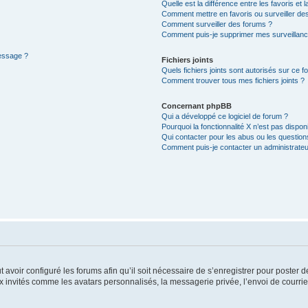
Quelle est la différence entre les favoris et l
Comment mettre en favoris ou surveiller des
Comment surveiller des forums ?
Comment puis-je supprimer mes surveillanc
message ?
Fichiers joints
Quels fichiers joints sont autorisés sur ce f
Comment trouver tous mes fichiers joints ?
Concernant phpBB
Qui a développé ce logiciel de forum ?
Pourquoi la fonctionnalité X n’est pas dispon
Qui contacter pour les abus ou les questio
Comment puis-je contacter un administrateu
t avoir configuré les forums afin qu’il soit nécessaire de s’enregistrer pour poster
x invités comme les avatars personnalisés, la messagerie privée, l’envoi de courri