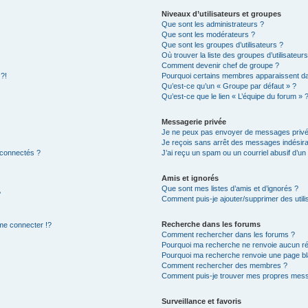
Niveaux d’utilisateurs et groupes
Que sont les administrateurs ?
Que sont les modérateurs ?
Que sont les groupes d’utilisateurs ?
Où trouver la liste des groupes d’utilisateur
Comment devenir chef de groupe ?
 ?!
Pourquoi certains membres apparaissent dan
Qu’est-ce qu’un « Groupe par défaut » ?
Qu’est-ce que le lien « L’équipe du forum » 
Messagerie privée
Je ne peux pas envoyer de messages privé
Je reçois sans arrêt des messages indésira
 connectés ?
J’ai reçu un spam ou un courriel abusif d’u
Amis et ignorés
Que sont mes listes d’amis et d’ignorés ?
?
Comment puis-je ajouter/supprimer des utilis
Recherche dans les forums
e connecter !?
Comment rechercher dans les forums ?
Pourquoi ma recherche ne renvoie aucun ré
Pourquoi ma recherche renvoie une page bl
Comment rechercher des membres ?
Comment puis-je trouver mes propres mess
Surveillance et favoris