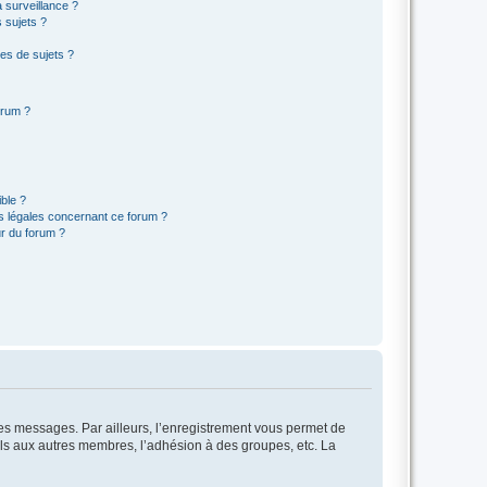
a surveillance ?
 sujets ?
es de sujets ?
orum ?
ible ?
ns légales concernant ce forum ?
r du forum ?
 des messages. Par ailleurs, l’enregistrement vous permet de
els aux autres membres, l’adhésion à des groupes, etc. La